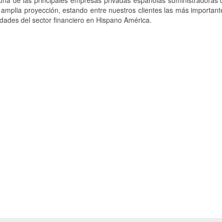
na de las principales empresas privadas españolas suministradoras d
 amplia proyección, estando entre nuestros clientes las más importa
idades del sector financiero en Hispano América.