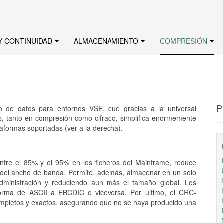
Y CONTINUIDAD
ALMACENAMIENTO
COMPRESIÓN
P
o de datos para entornos VSE, que gracias a la universal
os, tanto en compresión como cifrado, simplifica enormemente
taformas soportadas (ver a la derecha).
ntre el 85% y el 95% en los ficheros del Mainframe, reduce
o del ancho de banda. Permite, además, almacenar en un solo
a administración y reduciendo aun más el tamaño global. Los
aforma de ASCII a EBCDIC o viceversa. Por ultimo, el CRC-
completos y exactos, asegurando que no se haya producido una