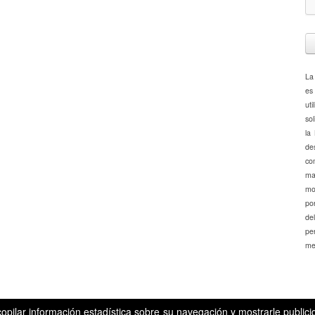
La
es
ut
so
la
de
co
ma
mo
por
de
pe
me
ecopilar información estadística sobre su navegación y mostrarle publi