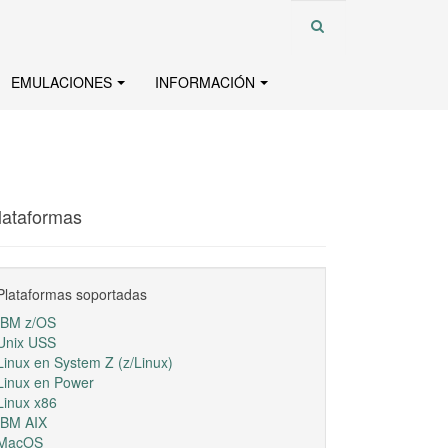
EMULACIONES
INFORMACIÓN
lataformas
Plataformas soportadas
IBM z/OS
Unix USS
Linux en System Z (z/Linux)
Linux en Power
Linux x86
IBM AIX
MacOS