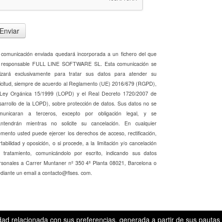
Enviar
 comunicación enviada quedará incorporada a un fichero del que
 responsable FULL LINE SOFTWARE SL. Esta comunicación se
ilizará exclusivamente para tratar sus datos para atender su
licitud, siempre de acuerdo al Reglamento (UE) 2016/679 (RGPD),
 Ley Orgánica 15/1999 (LOPD) y el Real Decreto 1720/2007 de
sarrollo de la LOPD), sobre protección de datos. Sus datos no se
municaran a terceros, excepto por obligación legal, y se
ntendrán mientras no solicite su cancelación. En cualquier
mento usted puede ejercer los derechos de acceso, rectificación,
tabilidad y oposición, o si procede, a la limitación y/o cancelación
l tratamiento, comunicándolo por escrito, indicando sus datos
rsonales a Carrer Muntaner nº 350 4ª Planta 08021, Barcelona o
diante un email a contacto@flses. com.
cidad relacionada con sus preferencias, generada a partir de sus pautas